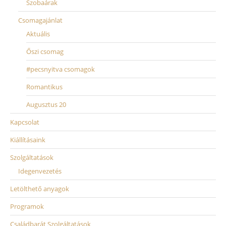
a
Szobaárak
t
Csomagajánlat
i
Aktuális
o
Őszi csomag
n
#pecsnyitva csomagok
Romantikus
Augusztus 20
Kapcsolat
Kiállításaink
Szolgáltatások
Idegenvezetés
Letölthető anyagok
Programok
Családbarát Szolgáltatások