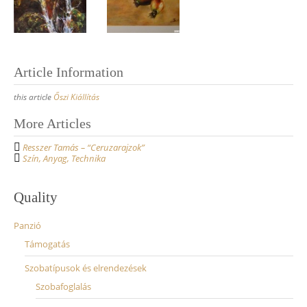
Article Information
this article
Őszi Kiállítás
More Articles
P
Resszer Tamás – “Ceruzarajzok”
o
Szín, Anyag, Technika
s
t
Quality
n
Panzió
a
Támogatás
v
Szobatípusok és elrendezések
i
Szobafoglalás
g