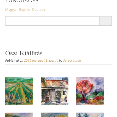
LANGUAGES:
Magyar
English
Deutsch
S
e
a
r
c
h
f
Őszi Kiállítás
o
r
Published on
2015 március 18, szerda
by
Sarosi Istvan
: