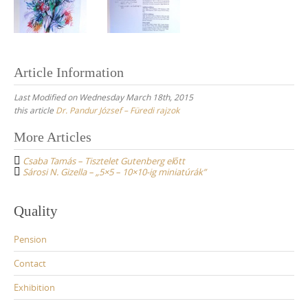
Article Information
Last Modified on Wednesday March 18th, 2015
this article
Dr. Pandur József – Füredi rajzok
More Articles
P
Csaba Tamás – Tisztelet Gutenberg előtt
o
Sárosi N. Gizella – „5×5 – 10×10-ig miniatúrák”
s
t
Quality
n
Pension
a
v
Contact
i
Exhibition
g