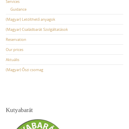
Services
a
Guidance
t
(Magyar) Letölthető anyagok
i
(Magyar) Családbarát Szolgáltatások
o
n
Reservation
Our prices
Aktuális
(Magyar) Őszi csomag
Kutyabarát