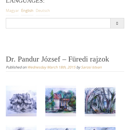
LANGUAGES:
Magyar
English
Deutsch
S
e
a
r
c
h
f
Dr. Pandur József – Füredi rajzok
o
r
Published on
Wednesday March 18th, 2015
by
Sarosi Istvan
: